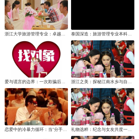
浙江大学旅游管理专业：卓越教育与实践并进的殿堂
泰国深造：旅游管理专业本科毕业生海外研读的利与弊
爱与谎言的边界：一次欺骗后的自我反思
浙江之美：探秘江南水乡与自然奇观
恋爱中的冷暴力循环：当“分手”成为情绪宣泄的武器
礼物选粹：纪念与女友共度一年时光的温馨之选