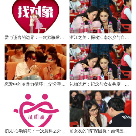
爱与谎言的边界：一次欺骗后的自我反思
浙江之美：探秘江南水乡与自然奇观
恋爱中的冷暴力循环：当“分手”成为情绪宣泄的武器
礼物选粹：纪念与女友共度一年时光的温馨之选
初见·心动瞬间：一次意料之外的“还可以”相亲体验
前女友的“情”深困扰：如何应对男友前女友的持续纠缠