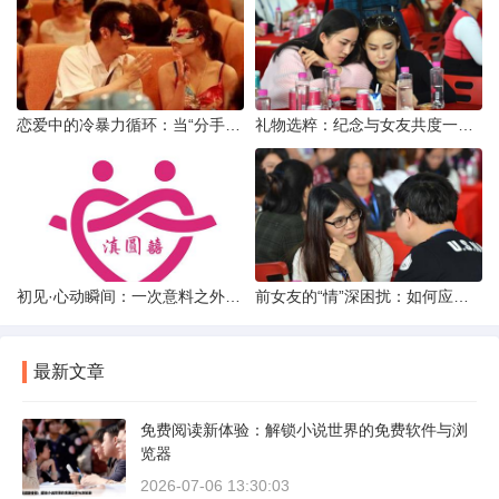
恋爱中的冷暴力循环：当“分手”成为情绪宣泄的武器
礼物选粹：纪念与女友共度一年时光的温馨之选
初见·心动瞬间：一次意料之外的“还可以”相亲体验
前女友的“情”深困扰：如何应对男友前女友的持续纠缠
最新文章
免费阅读新体验：解锁小说世界的免费软件与浏
览器
2026-07-06 13:30:03