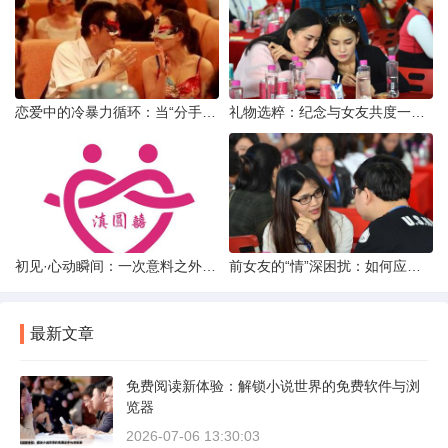
恋爱中的冷暴力循环：当“分手”成为情绪宣泄的武器
礼物选粹：纪念与女友共度一年时光的温馨之选
初见·心动瞬间：一次意料之外的“还可以”相亲体验
前女友的“情”深困扰：如何应对男友前女友的持续纠缠
最新文章
免费阅读新体验：解锁小说世界的免费软件与浏
览器
2026-07-06 13:30:03