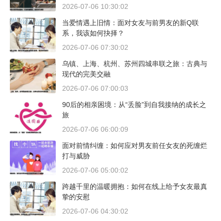
2026-07-06 10:30:02
当爱情遇上旧情：面对女友与前男友的新Q联
系，我该如何抉择？
2026-07-06 07:30:02
乌镇、上海、杭州、苏州四城串联之旅：古典与
现代的完美交融
2026-07-06 07:00:03
90后的相亲困境：从“丢脸”到自我接纳的成长之
旅
2026-07-06 06:00:09
面对前情纠缠：如何应对男友前任女友的死缠烂
打与威胁
2026-07-06 05:00:02
跨越千里的温暖拥抱：如何在线上给予女友最真
挚的安慰
2026-07-06 04:30:02