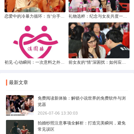
恋爱中的冷暴力循环：当“分手”成为情绪宣泄的武器
礼物选粹：纪念与女友共度一年时光的温馨之选
初见·心动瞬间：一次意料之外的“还可以”相亲体验
前女友的“情”深困扰：如何应对男友前女友的持续纠缠
最新文章
免费阅读新体验：解锁小说世界的免费软件与浏
览器
2026-07-06 13:30:03
拍婚纱照注意事项全解析：打造完美瞬间，避免
常见误区