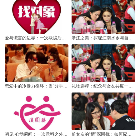
爱与谎言的边界：一次欺骗后的自我反思
浙江之美：探秘江南水乡与自然奇观
恋爱中的冷暴力循环：当“分手”成为情绪宣泄的武器
礼物选粹：纪念与女友共度一年时光的温馨之选
初见·心动瞬间：一次意料之外的“还可以”相亲体验
前女友的“情”深困扰：如何应对男友前女友的持续纠缠